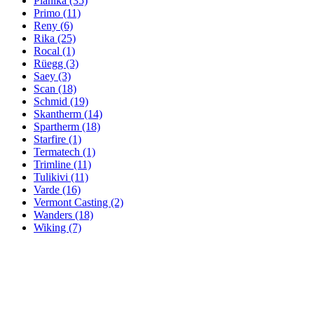
Planika
(35)
Primo
(11)
Reny
(6)
Rika
(25)
Rocal
(1)
Rüegg
(3)
Saey
(3)
Scan
(18)
Schmid
(19)
Skantherm
(14)
Spartherm
(18)
Starfire
(1)
Termatech
(1)
Trimline
(11)
Tulikivi
(11)
Varde
(16)
Vermont Casting
(2)
Wanders
(18)
Wiking
(7)