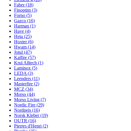
Faber
(18)
Finoptim
(3)
Forno
(5)
Gazco
(16)
Harman
(1)
Have
(4)
Heta
(25)
Hoxter
(6)
Hwam
(14)
Jotul
(47)
Kalfire
(57)
Krul Alltech
(1)
Laminox
(5)
LEDA
(3)
Leenders
(11)
Masterfire
(2)
MCZ
(34)
Morso
(44)
Morso Living
(7)
Nordic Fire
(29)
Nordpeis
(16)
Norsk Kleber
(19)
OUTR
(16)
Pierres d'Henri
(2)