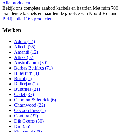
Alle producten
Bekijk ons complete aanbod kachels en haarden
Met ruim 700
brandende kachels en haarden de grootste van Noord-Holland
Bekijk alle 1163 producten
Merken
Aduro
(14)
Altech
(35)
Amantii
(12)
Attika
(57)
Austroflamm
(39)
Barbas Bellfires
(71)
BlueBurn
(1)
Bocal
(1)
Bullerjan
(1)
Buntfires
(21)
Cadel
(37)
Charlton & Jenrick
(6)
Charnwood
(22)
Cocoon Fires
(1)
Contura
(37)
Dik Geurts
(50)
Dru
(36)
Element 4
(28)