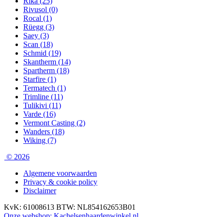
Rika
(25)
Rivusol
(0)
Rocal
(1)
Rüegg
(3)
Saey
(3)
Scan
(18)
Schmid
(19)
Skantherm
(14)
Spartherm
(18)
Starfire
(1)
Termatech
(1)
Trimline
(11)
Tulikivi
(11)
Varde
(16)
Vermont Casting
(2)
Wanders
(18)
Wiking
(7)
© 2026
Algemene voorwaarden
Privacy & cookie policy
Disclaimer
KvK: 61008613
BTW: NL854162653B01
Onze webshop: Kachelsenhaardenwinkel.nl