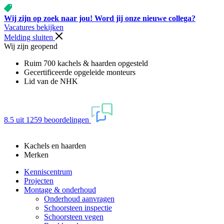
Wij zijn op zoek naar jou! Word jij onze nieuwe collega?
Vacatures bekijken
Melding sluiten
Wij zijn geopend
Ruim 700 kachels & haarden opgesteld
Gecertificeerde opgeleide monteurs
Lid van de NHK
8.5 uit 1259 beoordelingen
Kachels en haarden
Merken
Kenniscentrum
Projecten
Montage & onderhoud
Onderhoud aanvragen
Schoorsteen inspectie
Schoorsteen vegen