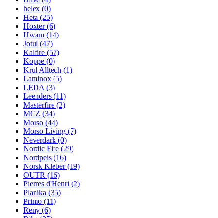
helex
(0)
Heta
(25)
Hoxter
(6)
Hwam
(14)
Jotul
(47)
Kalfire
(57)
Koppe
(0)
Krul Alltech
(1)
Laminox
(5)
LEDA
(3)
Leenders
(11)
Masterfire
(2)
MCZ
(34)
Morso
(44)
Morso Living
(7)
Neverdark
(0)
Nordic Fire
(29)
Nordpeis
(16)
Norsk Kleber
(19)
OUTR
(16)
Pierres d'Henri
(2)
Planika
(35)
Primo
(11)
Reny
(6)