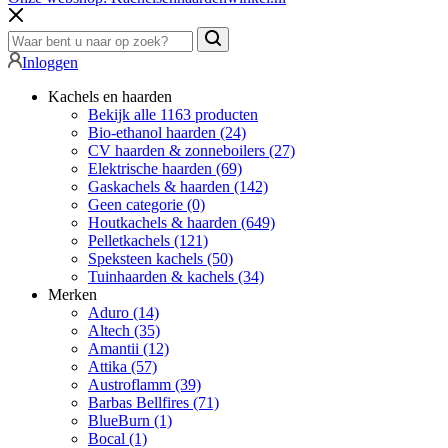
Inloggen
Kachels en haarden
Bekijk alle 1163 producten
Bio-ethanol haarden
(24)
CV haarden & zonneboilers
(27)
Elektrische haarden
(69)
Gaskachels & haarden
(142)
Geen categorie
(0)
Houtkachels & haarden
(649)
Pelletkachels
(121)
Speksteen kachels
(50)
Tuinhaarden & kachels
(34)
Merken
Aduro
(14)
Altech
(35)
Amantii
(12)
Attika
(57)
Austroflamm
(39)
Barbas Bellfires
(71)
BlueBurn
(1)
Bocal
(1)