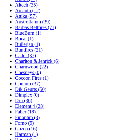
Altech
(35)
Amantii
(12)
Attika
(57)
Austroflamm
(39)
Barbas Bellfires
(71)
BlueBurn
(1)
Bocal
(1)
Bullerjan
(1)
Buntfires
(21)
Cadel
(37)
Charlton & Jenrick
(6)
Charnwood
(22)
Chesneys
(0)
Cocoon Fires
(1)
Contura
(37)
Dik Geurts
(50)
Dimplex
(0)
Dru
(36)
Element 4
(28)
Faber
(18)
Finoptim
(3)
Forno
(5)
Gazco
(16)
Harman
(1)
Have
(4)