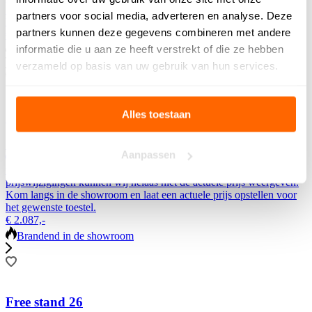
Kom langs in de showroom en laat een actuele prijs opstellen voor
partners voor social media, adverteren en analyse. Deze
het gewenste toestel.
partners kunnen deze gegevens combineren met andere
€ 1.739,-
informatie die u aan ze heeft verstrekt of die ze hebben
Brandend in de showroom
verzameld op basis van uw gebruik van hun services.
Alles toestaan
Gazco Huntingdon 40 elektrisch
Richtprijs
Aanpassen
Wij hanteren een richtprijs zodat u globaal kunt zien wat de prijs is
van het toestel. Door verschillende opties, uitvoeringen en
prijswijzigingen kunnen wij helaas niet de actuele prijs weergeven.
Kom langs in de showroom en laat een actuele prijs opstellen voor
het gewenste toestel.
€ 2.087,-
Brandend in de showroom
Free stand 26