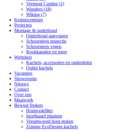
Vermont Casting
(2)
Wanders
(18)
Wiking
(7)
Kenniscentrum
Projecten
Montage & onderhoud
Onderhoud aanvragen
Schoorsteen inspectie
Schoorsteen vegen
Rookkanalen en meer
Webshop
Kachels, accessoires en onderdelen
Outlet kachels
Vacatures
Showrooms
Nieuws
Contact
Over ons
Maatwerk
Bewust Stoken
Houtrookfilter
Inzethaard plaatsen
Verantwoord hout stoken
Zuinige EcoDesign kachels