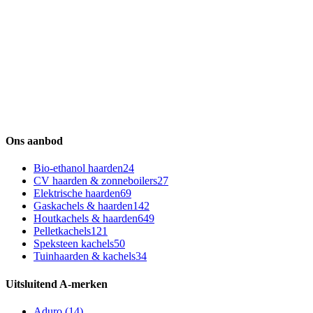
Volg ons via social
Ons aanbod
Bio-ethanol haarden
24
CV haarden & zonneboilers
27
Elektrische haarden
69
Gaskachels & haarden
142
Houtkachels & haarden
649
Pelletkachels
121
Speksteen kachels
50
Tuinhaarden & kachels
34
Uitsluitend A-merken
Aduro
(14)