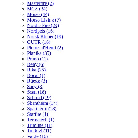
Masterfire
(2)
MCZ
(34)
Morso
(44)
Morso Living
(7)
Nordic Fire
(29)
Nordpeis
(16)
Norsk Kleber
(19)
OUTR
(16)
Pierres d'Henri
(2)
Planika
(35)
Primo
(11)
Reny
(6)
Rika
(25)
Rocal
(1)
Rüegg
(3)
Saey
(3)
Scan
(18)
Schmid
(19)
Skantherm
(14)
Spartherm
(18)
Starfire
(1)
Termatech
(1)
Trimline
(11)
Tulikivi
(11)
Varde
(16)