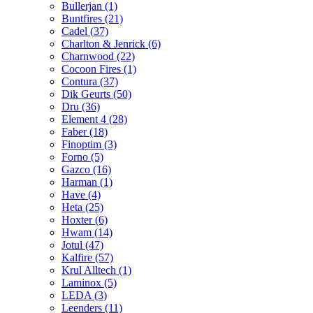
Bullerjan
(1)
Buntfires
(21)
Cadel
(37)
Charlton & Jenrick
(6)
Charnwood
(22)
Cocoon Fires
(1)
Contura
(37)
Dik Geurts
(50)
Dru
(36)
Element 4
(28)
Faber
(18)
Finoptim
(3)
Forno
(5)
Gazco
(16)
Harman
(1)
Have
(4)
Heta
(25)
Hoxter
(6)
Hwam
(14)
Jotul
(47)
Kalfire
(57)
Krul Alltech
(1)
Laminox
(5)
LEDA
(3)
Leenders
(11)