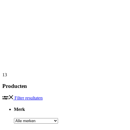
Vrijstaand
Home
»
Elektrische haarden
»
Vrijstaand
»
Elektrische haarden
»
Vrijstaand
13
Producten
Filter resultaten
Merk
Merk